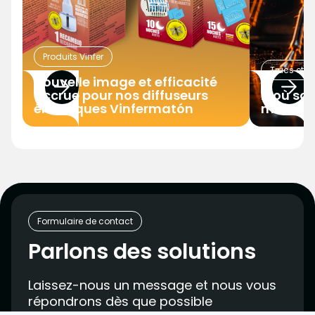
Produits Vinfer
Trucs et a
Nouvelle image et efficacité
accrue pour nos diffuseurs
D'où sor
électriques Vinfermatón
maison ?
Formulaire de contact
Parlons des solutions
Laissez-nous un message et nous vous
répondrons dès que possible