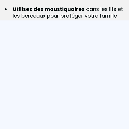
Utilisez des moustiquaires
dans les lits et
les berceaux pour protéger votre famille
pendant son sommeil.
Gardez les zones de votre maison
propres
et sans déchets
, car les déchets
sont la cachette préférée des moustiques.
Ayez toujours l'un de nos insecticides à
portée de main
Vinférmaton
pour les
insectes volants. En tant que fabricants,
nous vous recommandons
Fermaton
Rapid
, idéal pour une utilisation
quotidienne dans n'importe quelle pièce de
la maison. Sa formule incroyable conquiert
des milliers de consommateurs depuis des
années grâce à sa grande efficacité et à
son parfum de citron.
¡
Cliquez ici et
recevez-le dès maintenant chez vous !
De plus en plus d'espèces prolifèrent sur notre