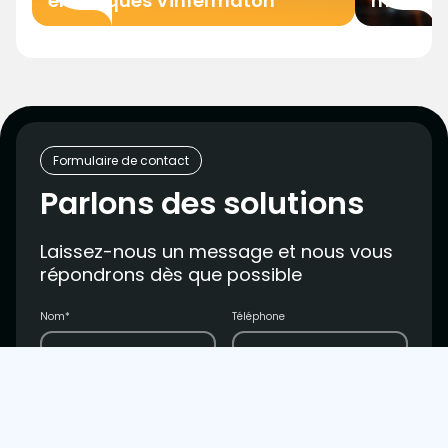
électriques Vinfermatón
maison ?
Formulaire de contact
Parlons des solutions
Laissez-nous un message et nous vous
répondrons dès que possible
Nom*
Téléphone
Courriel*
L'entreprise