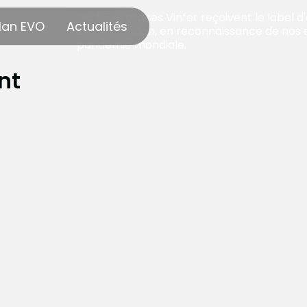
Les laboratoires Vinfer reçoivent le label 
lan EVO
Actualités
de l'Innovation, en reconnaissance de nos 
pandémie mondiale.
nt