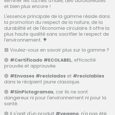
éliminer les taches d'huile, des autolaveuses
et bien plus encore !
L'essence principale de la gamme réside dans
la promotion du respect de la nature, de la
durabilité et de l'économie circulaire. Il offre la
plus haute qualité sans sacrifier le respect de
l'environnement. 🌳
🟩 Voulez-vous en savoir plus sur la gamme ?
🟢
#Certificado
#ECOLABEL
, efficacité
prouvée et approuvée.
🟢
#Envases
#reciclados
et
#reciclables
dans le récipient jaune classique.
🟢
#SinPictogramas
, car ils ne sont
dangereux ni pour l'environnement ni pour la
santé.
🟢 Il s'agit d'un produit
#vegano
, n'a pas été