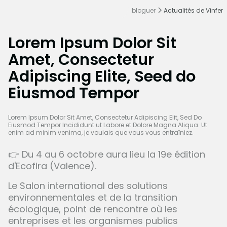
bloguer
Actualités de Vinfer
Lorem Ipsum Dolor Sit
Amet, Consectetur
Adipiscing Elite, Seed do
Eiusmod Tempor
Lorem Ipsum Dolor Sit Amet, Consectetur Adipiscing Elit, Sed Do
Eiusmod Tempor Incididunt ut Labore et Dolore Magna Aliqua. Ut
enim ad minim venima, je voulais que vous vous entraîniez.
👉 Du 4 au 6 octobre aura lieu la 19e édition
d'Ecofira (Valence).
Le Salon international des solutions
environnementales et de la transition
écologique, point de rencontre où les
entreprises et les organismes publics