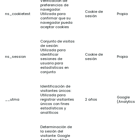
Verificación de
preferencias de
navegador:
Cookie de
ns_cookietest
Utilizada para
Propia
sesión
confirmar que su
navegador pueda
aceptar cookies
Conjunto de visitas
de sesión:
Utilizada para
identificar
Cookie de
ns_session
Propia
sesiones de
sesión
usuario para
estadísticas en
conjunto
Identificación de
visitantes únicos:
Utilizada para
Google
__utma
registrar visitantes
2 años
(Analytics)
únicos con fines
estadísticos y
analíticos
Determinación de
la sesión del
visitante: Google