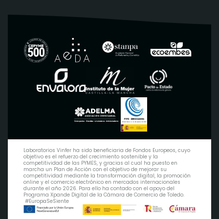
Laboratorios Vinfer ha sido beneficiaria de Fondos Europeos, cuyo
objetivo es el refuerzo del crecimiento sostenible y la
competitividad de las PYMES, y gracias al cual ha puesto en
marcha un Plan de Acción con el objetivo de mejorar su
competitividad mediante la transformación digital, la promoción
online y el comercio electrónico en mercados internacionales
durante el año 2026. Para ello ha contado con el apoyo del
Programa Xpande Digital de la Cámara de Comercio de Toledo.
#EuropaSeSiente