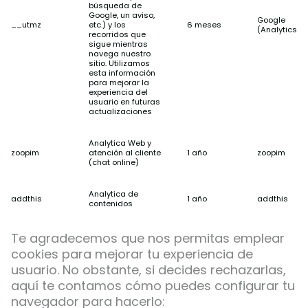
búsqueda de
Google, un aviso,
Google
__utmz
etc.) y los
6 meses
(Analytics)
recorridos que
sigue mientras
navega nuestro
sitio. Utilizamos
esta información
para mejorar la
experiencia del
usuario en futuras
actualizaciones
Analytica Web y
zoopim
atención al cliente
1 año
zoopim
(chat online)
Analytica de
addthis
1 año
addthis
contenidos
Te agradecemos que nos permitas emplear
cookies para mejorar tu experiencia de
usuario. No obstante, si decides rechazarlas,
aquí te contamos cómo puedes configurar tu
navegador para hacerlo: