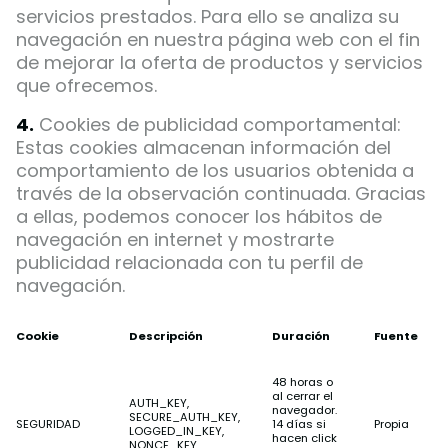
servicios prestados. Para ello se analiza su
navegación en nuestra página web con el fin
de mejorar la oferta de productos y servicios
que ofrecemos.
4.
Cookies de publicidad comportamental:
Estas cookies almacenan información del
comportamiento de los usuarios obtenida a
través de la observación continuada. Gracias
a ellas, podemos conocer los hábitos de
navegación en internet y mostrarte
publicidad relacionada con tu perfil de
navegación.
Cookie
Descripción
Duración
Fuente
48 horas o
al cerrar el
AUTH_KEY,
navegador.
SECURE_AUTH_KEY,
SEGURIDAD
14 días si
Propia
LOGGED_IN_KEY,
hacen click
NONCE_KEY