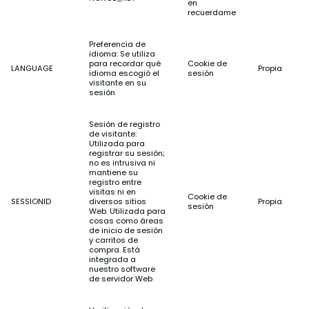
en
recuerdame
Preferencia de
idioma: Se utiliza
para recordar qué
Cookie de
LANGUAGE
Propia
idioma escogió el
sesión
visitante en su
sesión
Sesión de registro
de visitante:
Utilizada para
registrar su sesión;
no es intrusiva ni
mantiene su
registro entre
visitas ni en
Cookie de
SESSIONID
diversos sitios
Propia
sesión
Web. Utilizada para
cosas como áreas
de inicio de sesión
y carritos de
compra. Está
integrada a
nuestro software
de servidor Web