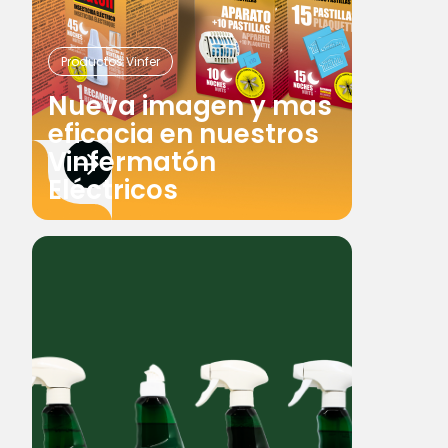
Productos Vinfer
Nueva imagen y mas
eficacia en nuestros
Vinfermatón
Eléctricos