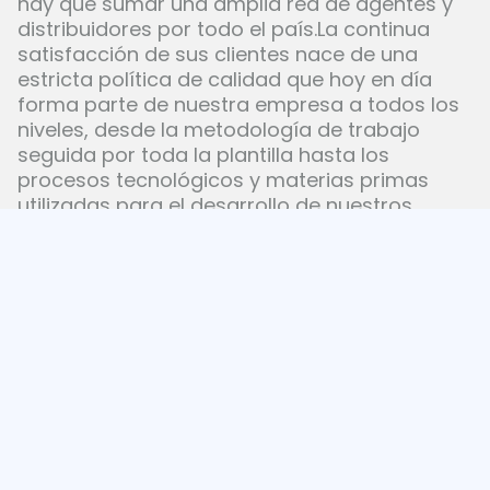
hay que sumar una amplia red de agentes y
distribuidores por todo el país.La continua
satisfacción de sus clientes nace de una
estricta política de calidad que hoy en día
forma parte de nuestra empresa a todos los
niveles, desde la metodología de trabajo
seguida por toda la plantilla hasta los
procesos tecnológicos y materias primas
utilizadas para el desarrollo de nuestros
productos. Para asegurar que todas las
pautas se desarrollan correctamente realizan
exhaustivos controles de calidad. Dichas
acciones de acuerdo con los requisitos de la
norma internacional UNE-EN-ISO 9001:2015.En
Laboratorios VINFER S.A. cuentan con un
equipo de profesionales especializados que
les permiten mantener su apuesta por el
desarrollo y la innovación en procesos y
productos.