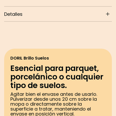
Detalles
Disponible en
aerosol 750ml
Apto para
parquet, porcelánicos, cerámicos y
microcemento
Revive el brillo
de las superficies tratadas
Formulado para su
uso con mopa
Lista de Ingredientes según 648/2004/CE , 907/2006/EC:
Hidrocarburos, ricos en
C3-4, destilado del petróleo; Hydrocarbons, C7-C9, n-alkanes, isoalkanes, cyclics;
DORIL Brillo Suelos
PARAFFINUM LIQUIDUM, ISOPROPYL ALCOHOL, DIMETHICONE; Aceite de haba de soja,
epoxidado; PARFUM, LINALOOL.
Esencial para parquet,
porcelánico o cualquier
tipo de suelos.
Agitar bien el envase antes de usarlo.
Pulverizar desde unos 20 cm sobre la
mopa o directamente sobre la
superficie a tratar, manteniendo el
envase en posición vertical.