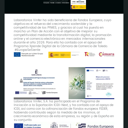
Laboratorios Vinfer ha sido beneficiaria de Fondos Europeos, cuyo
objetivo es el refuerzo del crecimiento sostenible y la
competitividad de las PYMES, y gracias al cual ha puesto en
marcha un Plan de Acción con el objetivo de mejorar su
competitividad mediante la transformación digital, la promoción
online y el comercio electrónico en mercados internacionales
durante el año 2026. Para ello ha contado con el apoyo del
Programa Xpande Digital de la Cámara de Comercio de Toledo.
#EuropaSeSiente
Laboratorios Vinfer, S.A. ha participado en el Programa de
Iniciación a la Exportación ICEX-Next, y ha contado con el apoyo de
ICEX, así como con la cofinanciación de Fondos europeos FEDER,
habiendo contribuido según la medida de los mismos, al
crecimiento económico de esta empresa, su región y de España en
su conjunto.