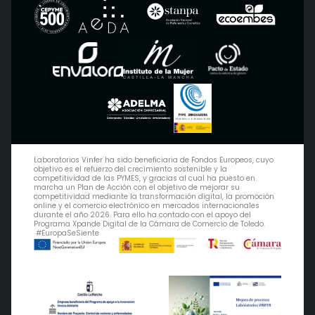
Laboratorios Vinfer ha sido beneficiaria de Fondos Europeos, cuyo
objetivo es el refuerzo del crecimiento sostenible y la
competitividad de las PYMES, y gracias al cual ha puesto en
marcha un Plan de Acción con el objetivo de mejorar su
competitividad mediante la transformación digital, la promoción
online y el comercio electrónico en mercados internacionales
durante el año 2026. Para ello ha contado con el apoyo del
Programa Xpande Digital de la Cámara de Comercio de Toledo.
#EuropaSeSiente