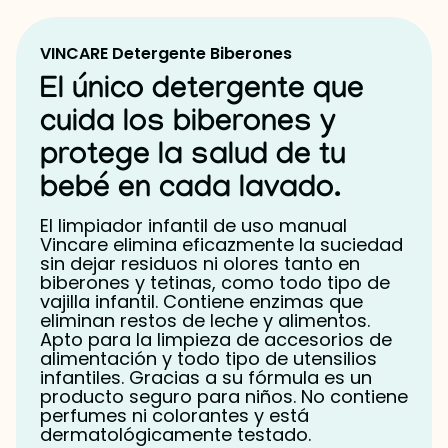
Lista de Ingredientes según 648/2004/CE , 907/2006/EC:
AQUA, SODIUM LAURETH
SULFATE, SODIUM CHLORIDE; Amidas, C8-18 e insaturados de C18, N,N-
bis(hidroxietil); POTASSIUM SORBATE, GLYCERIN, SODIUM BENZOATE, CITRIC ACID,
VINCARE Detergente Biberones
DIETHANOLAMINE, SUBTILISIN.
El único detergente que
cuida los biberones y
protege la salud de tu
bebé en cada lavado.
El limpiador infantil de uso manual
Vincare elimina eficazmente la suciedad
sin dejar residuos ni olores tanto en
biberones y tetinas, como todo tipo de
vajilla infantil. Contiene enzimas que
eliminan restos de leche y alimentos.
Apto para la limpieza de accesorios de
alimentación y todo tipo de utensilios
infantiles. Gracias a su fórmula es un
producto seguro para niños. No contiene
perfumes ni colorantes y está
dermatológicamente testado.