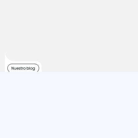
Nuestro blog
Actualidad y bienestar
Últimas noticias
Novedades, noticias, consejos
y mucho más