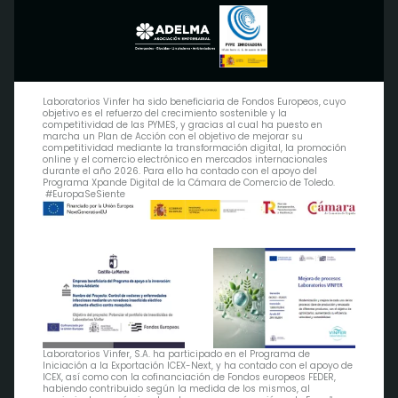
Laboratorios Vinfer ha sido beneficiaria de Fondos Europeos, cuyo
objetivo es el refuerzo del crecimiento sostenible y la
competitividad de las PYMES, y gracias al cual ha puesto en
marcha un Plan de Acción con el objetivo de mejorar su
competitividad mediante la transformación digital, la promoción
online y el comercio electrónico en mercados internacionales
durante el año 2026. Para ello ha contado con el apoyo del
Programa Xpande Digital de la Cámara de Comercio de Toledo.
#EuropaSeSiente
Laboratorios Vinfer, S.A. ha participado en el Programa de
Iniciación a la Exportación ICEX-Next, y ha contado con el apoyo de
ICEX, así como con la cofinanciación de Fondos europeos FEDER,
habiendo contribuido según la medida de los mismos, al