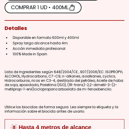
COMPRAR 1 UD • 400ML
Detalles
Disponible en formato 600ml y 400ml
Spray largo alcance hasta 4m
Acción inmediata profesional
100% Made in Spain
Lista de Ingredientes según 648/2004/CE , 907/2006/EC: ISOPROPYL
ALCOHOL, Hydrocarbons, C7-C9, n-alkanes, isoalkanes, cyclics,
Hidrocarburos, ricos en C3-4, destilado del petróleo, Aceite de haba
de soja, epoxidado, Praletrina (ISO), (1R-trans)-2,2-dimetil-3-(2-
metilprop-1-enil)ciclopropancarboxilato de m-fenoxibencilo.
Utilice los biocidas de forma segura. Lea siempre la etiqueta y la
información sobre el biocida antes de usarlo.
Hasta 4 metros de alcance