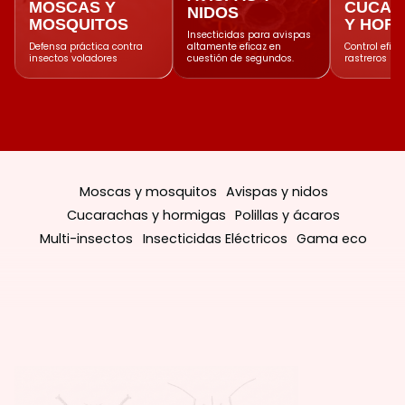
MOSCAS Y
CUCAR
NIDOS
MOSQUITOS
Y HOR
Insecticidas para avispas
Defensa práctica contra
altamente eficaz en
Control efica
insectos voladores
cuestión de segundos.
rastreros
Moscas y mosquitos
Avispas y nidos
Cucarachas y hormigas
Polillas y ácaros
Multi-insectos
Insecticidas Eléctricos
Gama eco